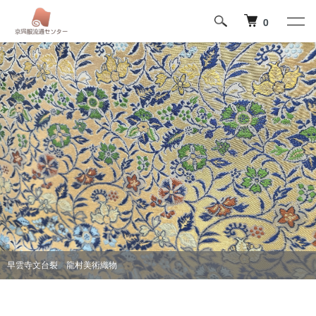
0
藤娘 疋田絞り
早雲寺文台裂 龍村美術織物