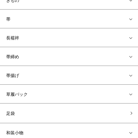
きもの
帯
長襦袢
帯締め
帯揚げ
草履バック
足袋
和装小物