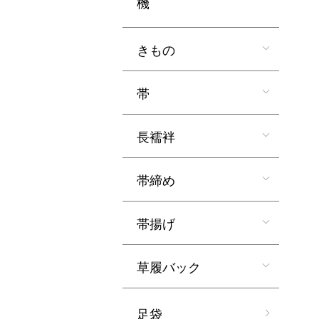
機
きもの
帯
長襦袢
帯締め
帯揚げ
草履バック
足袋